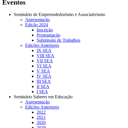
Eventos
Seminário de Empreendedorismo e Associativismo
Apresentação
Edição 2024
Inscrição
Programação
Submissão de Trabalhos
Edições Anteriores
IX SEA
VIII SEA
VII SEA
VI SEA
V SEA
IV SEA
III SEA
II SEA
I SEA
Seminário Saberes em Educação
Apresentação
Edições Anteriores
2022
2021
2020
2019