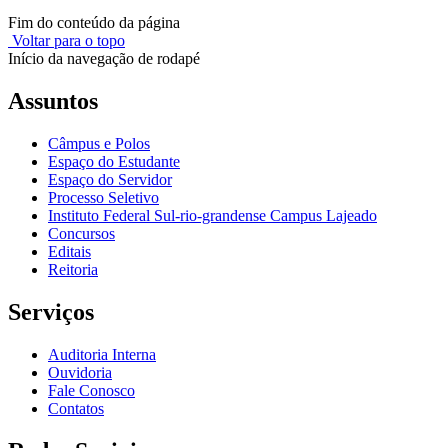
Fim do conteúdo da página
Voltar para o topo
Início da navegação de rodapé
Assuntos
Câmpus e Polos
Espaço do Estudante
Espaço do Servidor
Processo Seletivo
Instituto Federal Sul-rio-grandense Campus Lajeado
Concursos
Editais
Reitoria
Serviços
Auditoria Interna
Ouvidoria
Fale Conosco
Contatos