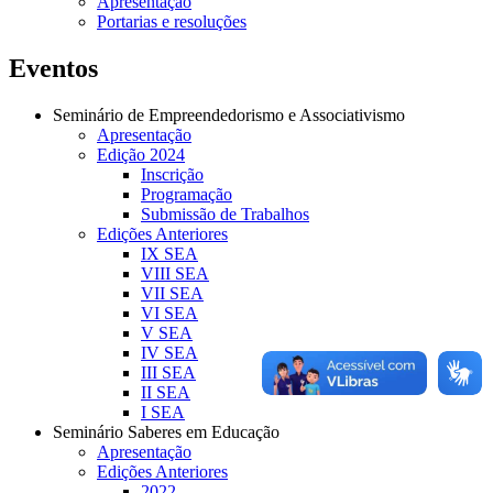
Apresentação
Portarias e resoluções
Eventos
Seminário de Empreendedorismo e Associativismo
Apresentação
Edição 2024
Inscrição
Programação
Submissão de Trabalhos
Edições Anteriores
IX SEA
VIII SEA
VII SEA
VI SEA
V SEA
IV SEA
III SEA
II SEA
I SEA
Seminário Saberes em Educação
Apresentação
Edições Anteriores
2022