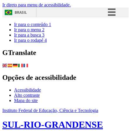
Ir direto para menu de acessibilidade.
BRASIL
Simplifique!
Ir para o conteúdo
1
Ir para o menu
2
Comunica BR
Ir para a busca
3
Ir para o rodapé
4
Participe
Acesso à informação
GTranslate
Legislação
Canais
Opções de acessibilidade
Acessibilidade
Alto contraste
Mapa do site
Instituto Federal de Educação, Ciência e Tecnologia
SUL-RIO-GRANDENSE