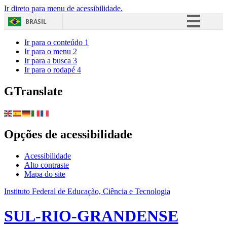
Ir direto para menu de acessibilidade.
BRASIL
Simplifique!
Ir para o conteúdo
1
Ir para o menu
2
Comunica BR
Ir para a busca
3
Ir para o rodapé
4
Participe
Acesso à informação
GTranslate
Legislação
Canais
Opções de acessibilidade
Acessibilidade
Alto contraste
Mapa do site
Instituto Federal de Educação, Ciência e Tecnologia
SUL-RIO-GRANDENSE