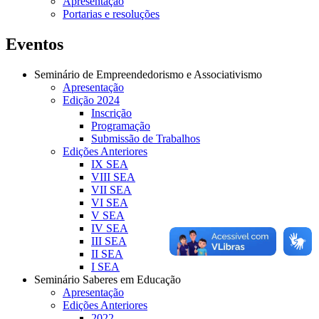
Apresentação
Portarias e resoluções
Eventos
Seminário de Empreendedorismo e Associativismo
Apresentação
Edição 2024
Inscrição
Programação
Submissão de Trabalhos
Edições Anteriores
IX SEA
VIII SEA
VII SEA
VI SEA
V SEA
IV SEA
III SEA
II SEA
I SEA
Seminário Saberes em Educação
Apresentação
Edições Anteriores
2022