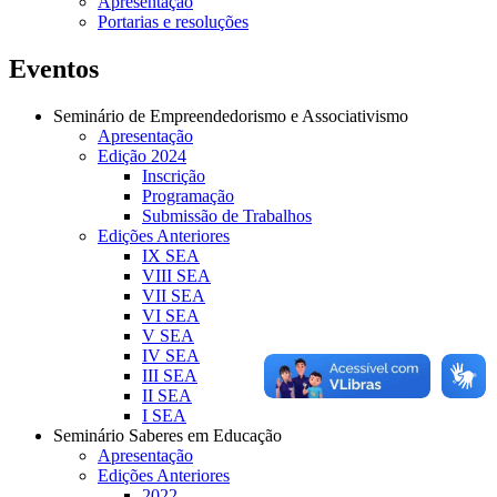
Apresentação
Portarias e resoluções
Eventos
Seminário de Empreendedorismo e Associativismo
Apresentação
Edição 2024
Inscrição
Programação
Submissão de Trabalhos
Edições Anteriores
IX SEA
VIII SEA
VII SEA
VI SEA
V SEA
IV SEA
III SEA
II SEA
I SEA
Seminário Saberes em Educação
Apresentação
Edições Anteriores
2022