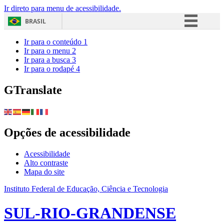
Ir direto para menu de acessibilidade.
BRASIL
Simplifique!
Ir para o conteúdo
1
Ir para o menu
2
Comunica BR
Ir para a busca
3
Ir para o rodapé
4
Participe
Acesso à informação
GTranslate
Legislação
Canais
Opções de acessibilidade
Acessibilidade
Alto contraste
Mapa do site
Instituto Federal de Educação, Ciência e Tecnologia
SUL-RIO-GRANDENSE