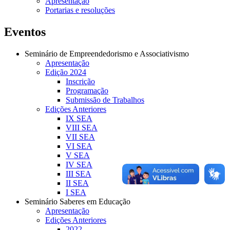
Apresentação
Portarias e resoluções
Eventos
Seminário de Empreendedorismo e Associativismo
Apresentação
Edição 2024
Inscrição
Programação
Submissão de Trabalhos
Edições Anteriores
IX SEA
VIII SEA
VII SEA
VI SEA
V SEA
IV SEA
III SEA
II SEA
I SEA
Seminário Saberes em Educação
Apresentação
Edições Anteriores
2022