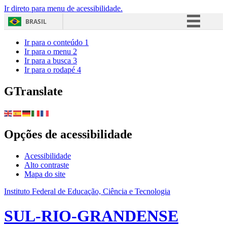
Ir direto para menu de acessibilidade.
BRASIL
Simplifique!
Ir para o conteúdo
1
Ir para o menu
2
Comunica BR
Ir para a busca
3
Ir para o rodapé
4
Participe
Acesso à informação
GTranslate
Legislação
Canais
Opções de acessibilidade
Acessibilidade
Alto contraste
Mapa do site
Instituto Federal de Educação, Ciência e Tecnologia
SUL-RIO-GRANDENSE