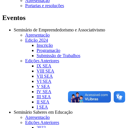
Apresentação
Portarias e resoluções
Eventos
Seminário de Empreendedorismo e Associativismo
Apresentação
Edição 2024
Inscrição
Programação
Submissão de Trabalhos
Edições Anteriores
IX SEA
VIII SEA
VII SEA
VI SEA
V SEA
IV SEA
III SEA
II SEA
I SEA
Seminário Saberes em Educação
Apresentação
Edições Anteriores
2022