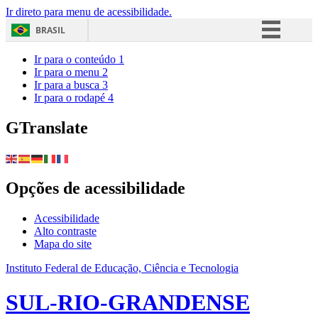
Ir direto para menu de acessibilidade.
BRASIL
Simplifique!
Ir para o conteúdo
1
Ir para o menu
2
Comunica BR
Ir para a busca
3
Ir para o rodapé
4
Participe
Acesso à informação
GTranslate
Legislação
Canais
Opções de acessibilidade
Acessibilidade
Alto contraste
Mapa do site
Instituto Federal de Educação, Ciência e Tecnologia
SUL-RIO-GRANDENSE