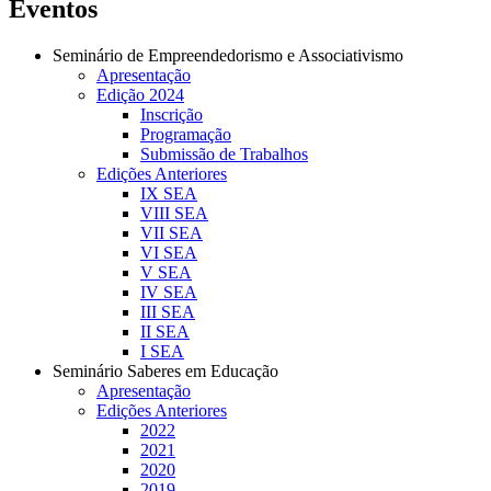
Eventos
Seminário de Empreendedorismo e Associativismo
Apresentação
Edição 2024
Inscrição
Programação
Submissão de Trabalhos
Edições Anteriores
IX SEA
VIII SEA
VII SEA
VI SEA
V SEA
IV SEA
III SEA
II SEA
I SEA
Seminário Saberes em Educação
Apresentação
Edições Anteriores
2022
2021
2020
2019