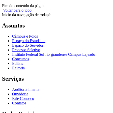
Fim do conteúdo da página
Voltar para o topo
Início da navegação de rodapé
Assuntos
Câmpus e Polos
Espaço do Estudante
Espaço do Servidor
Processo Seletivo
Instituto Federal Sul-rio-grandense Campus Lajeado
Concursos
Editais
Reitoria
Serviços
Auditoria Interna
Ouvidoria
Fale Conosco
Contatos