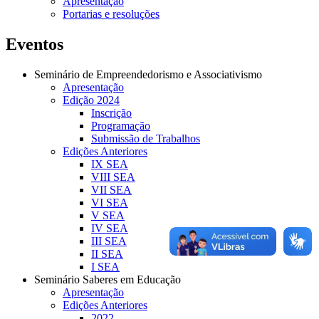
Apresentação
Portarias e resoluções
Eventos
Seminário de Empreendedorismo e Associativismo
Apresentação
Edição 2024
Inscrição
Programação
Submissão de Trabalhos
Edições Anteriores
IX SEA
VIII SEA
VII SEA
VI SEA
V SEA
IV SEA
III SEA
II SEA
I SEA
Seminário Saberes em Educação
Apresentação
Edições Anteriores
2022