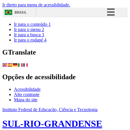
Ir direto para menu de acessibilidade.
BRASIL
Simplifique!
Ir para o conteúdo
1
Ir para o menu
2
Comunica BR
Ir para a busca
3
Ir para o rodapé
4
Participe
Acesso à informação
GTranslate
Legislação
Canais
Opções de acessibilidade
Acessibilidade
Alto contraste
Mapa do site
Instituto Federal de Educação, Ciência e Tecnologia
SUL-RIO-GRANDENSE