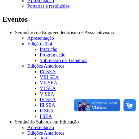
Apresentação
Portarias e resoluções
Eventos
Seminário de Empreendedorismo e Associativismo
Apresentação
Edição 2024
Inscrição
Programação
Submissão de Trabalhos
Edições Anteriores
IX SEA
VIII SEA
VII SEA
VI SEA
V SEA
IV SEA
III SEA
II SEA
I SEA
Seminário Saberes em Educação
Apresentação
Edições Anteriores
2022