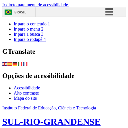
Ir direto para menu de acessibilidade.
BRASIL
Simplifique!
Ir para o conteúdo
1
Ir para o menu
2
Comunica BR
Ir para a busca
3
Ir para o rodapé
4
Participe
Acesso à informação
GTranslate
Legislação
Canais
Opções de acessibilidade
Acessibilidade
Alto contraste
Mapa do site
Instituto Federal de Educação, Ciência e Tecnologia
SUL-RIO-GRANDENSE