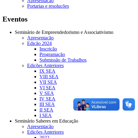
Apresentação
Portarias e resoluções
Eventos
Seminário de Empreendedorismo e Associativismo
Apresentação
Edição 2024
Inscrição
Programação
Submissão de Trabalhos
Edições Anteriores
IX SEA
VIII SEA
VII SEA
VI SEA
V SEA
IV SEA
III SEA
II SEA
I SEA
Seminário Saberes em Educação
Apresentação
Edições Anteriores
2022