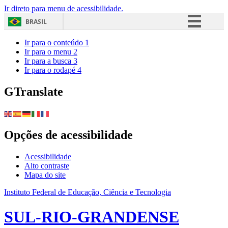
Ir direto para menu de acessibilidade.
BRASIL
Simplifique!
Ir para o conteúdo
1
Ir para o menu
2
Comunica BR
Ir para a busca
3
Ir para o rodapé
4
Participe
Acesso à informação
GTranslate
Legislação
Canais
Opções de acessibilidade
Acessibilidade
Alto contraste
Mapa do site
Instituto Federal de Educação, Ciência e Tecnologia
SUL-RIO-GRANDENSE