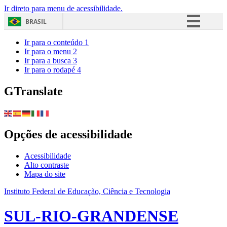
Ir direto para menu de acessibilidade.
BRASIL
Simplifique!
Ir para o conteúdo
1
Ir para o menu
2
Comunica BR
Ir para a busca
3
Ir para o rodapé
4
Participe
Acesso à informação
GTranslate
Legislação
Canais
Opções de acessibilidade
Acessibilidade
Alto contraste
Mapa do site
Instituto Federal de Educação, Ciência e Tecnologia
SUL-RIO-GRANDENSE