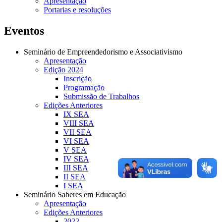
Apresentação
Portarias e resoluções
Eventos
Seminário de Empreendedorismo e Associativismo
Apresentação
Edição 2024
Inscrição
Programação
Submissão de Trabalhos
Edições Anteriores
IX SEA
VIII SEA
VII SEA
VI SEA
V SEA
IV SEA
III SEA
II SEA
I SEA
Seminário Saberes em Educação
Apresentação
Edições Anteriores
2022