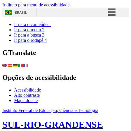
Ir direto para menu de acessibilidade.
BRASIL
Simplifique!
Ir para o conteúdo
1
Ir para o menu
2
Comunica BR
Ir para a busca
3
Ir para o rodapé
4
Participe
Acesso à informação
GTranslate
Legislação
Canais
Opções de acessibilidade
Acessibilidade
Alto contraste
Mapa do site
Instituto Federal de Educação, Ciência e Tecnologia
SUL-RIO-GRANDENSE