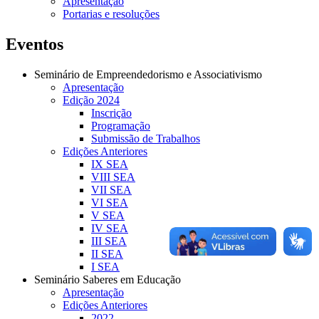
Apresentação
Portarias e resoluções
Eventos
Seminário de Empreendedorismo e Associativismo
Apresentação
Edição 2024
Inscrição
Programação
Submissão de Trabalhos
Edições Anteriores
IX SEA
VIII SEA
VII SEA
VI SEA
V SEA
IV SEA
III SEA
II SEA
I SEA
Seminário Saberes em Educação
Apresentação
Edições Anteriores
2022