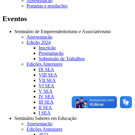
Apresentação
Portarias e resoluções
Eventos
Seminário de Empreendedorismo e Associativismo
Apresentação
Edição 2024
Inscrição
Programação
Submissão de Trabalhos
Edições Anteriores
IX SEA
VIII SEA
VII SEA
VI SEA
V SEA
IV SEA
III SEA
II SEA
I SEA
Seminário Saberes em Educação
Apresentação
Edições Anteriores
2022