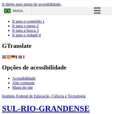
Ir direto para menu de acessibilidade.
BRASIL
Simplifique!
Ir para o conteúdo
1
Ir para o menu
2
Comunica BR
Ir para a busca
3
Ir para o rodapé
4
Participe
Acesso à informação
GTranslate
Legislação
Canais
Opções de acessibilidade
Acessibilidade
Alto contraste
Mapa do site
Instituto Federal de Educação, Ciência e Tecnologia
SUL-RIO-GRANDENSE