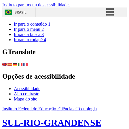
Ir direto para menu de acessibilidade.
BRASIL
Simplifique!
Ir para o conteúdo
1
Ir para o menu
2
Comunica BR
Ir para a busca
3
Ir para o rodapé
4
Participe
Acesso à informação
GTranslate
Legislação
Canais
Opções de acessibilidade
Acessibilidade
Alto contraste
Mapa do site
Instituto Federal de Educação, Ciência e Tecnologia
SUL-RIO-GRANDENSE