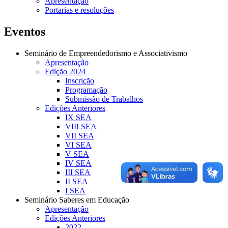
Apresentação
Portarias e resoluções
Eventos
Seminário de Empreendedorismo e Associativismo
Apresentação
Edição 2024
Inscrição
Programação
Submissão de Trabalhos
Edições Anteriores
IX SEA
VIII SEA
VII SEA
VI SEA
V SEA
IV SEA
III SEA
II SEA
I SEA
Seminário Saberes em Educação
Apresentação
Edições Anteriores
2022