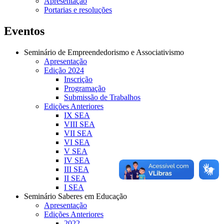
Apresentação
Portarias e resoluções
Eventos
Seminário de Empreendedorismo e Associativismo
Apresentação
Edição 2024
Inscrição
Programação
Submissão de Trabalhos
Edições Anteriores
IX SEA
VIII SEA
VII SEA
VI SEA
V SEA
IV SEA
III SEA
II SEA
I SEA
Seminário Saberes em Educação
Apresentação
Edições Anteriores
2022