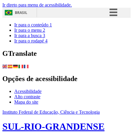
Ir direto para menu de acessibilidade.
BRASIL
Simplifique!
Ir para o conteúdo
1
Ir para o menu
2
Comunica BR
Ir para a busca
3
Ir para o rodapé
4
Participe
Acesso à informação
GTranslate
Legislação
Canais
Opções de acessibilidade
Acessibilidade
Alto contraste
Mapa do site
Instituto Federal de Educação, Ciência e Tecnologia
SUL-RIO-GRANDENSE