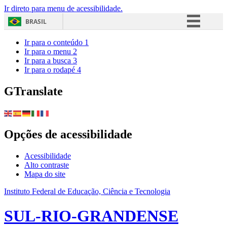
Ir direto para menu de acessibilidade.
BRASIL
Simplifique!
Ir para o conteúdo
1
Ir para o menu
2
Comunica BR
Ir para a busca
3
Ir para o rodapé
4
Participe
Acesso à informação
GTranslate
Legislação
Canais
Opções de acessibilidade
Acessibilidade
Alto contraste
Mapa do site
Instituto Federal de Educação, Ciência e Tecnologia
SUL-RIO-GRANDENSE