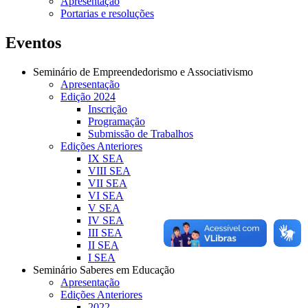
Apresentação
Portarias e resoluções
Eventos
Seminário de Empreendedorismo e Associativismo
Apresentação
Edição 2024
Inscrição
Programação
Submissão de Trabalhos
Edições Anteriores
IX SEA
VIII SEA
VII SEA
VI SEA
V SEA
IV SEA
III SEA
II SEA
I SEA
Seminário Saberes em Educação
Apresentação
Edições Anteriores
2022