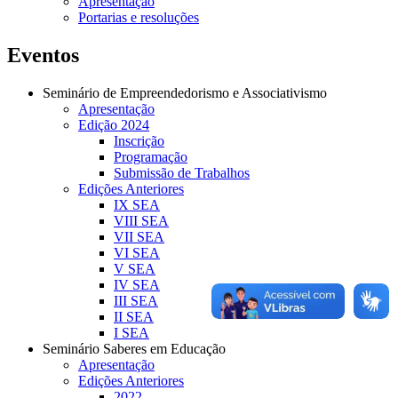
Apresentação
Portarias e resoluções
Eventos
Seminário de Empreendedorismo e Associativismo
Apresentação
Edição 2024
Inscrição
Programação
Submissão de Trabalhos
Edições Anteriores
IX SEA
VIII SEA
VII SEA
VI SEA
V SEA
IV SEA
III SEA
II SEA
I SEA
Seminário Saberes em Educação
Apresentação
Edições Anteriores
2022