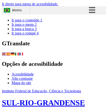
Ir direto para menu de acessibilidade.
BRASIL
Simplifique!
Ir para o conteúdo
1
Ir para o menu
2
Comunica BR
Ir para a busca
3
Ir para o rodapé
4
Participe
Acesso à informação
GTranslate
Legislação
Canais
Opções de acessibilidade
Acessibilidade
Alto contraste
Mapa do site
Instituto Federal de Educação, Ciência e Tecnologia
SUL-RIO-GRANDENSE