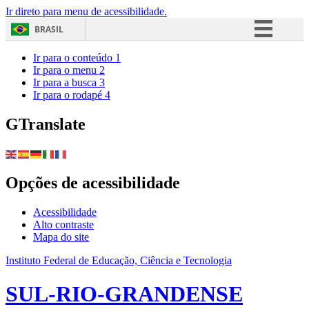
Ir direto para menu de acessibilidade.
BRASIL
Simplifique!
Ir para o conteúdo
1
Ir para o menu
2
Comunica BR
Ir para a busca
3
Ir para o rodapé
4
Participe
Acesso à informação
GTranslate
Legislação
Canais
Opções de acessibilidade
Acessibilidade
Alto contraste
Mapa do site
Instituto Federal de Educação, Ciência e Tecnologia
SUL-RIO-GRANDENSE