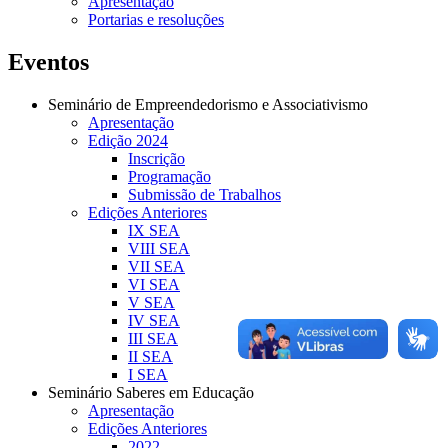
Apresentação
Portarias e resoluções
Eventos
Seminário de Empreendedorismo e Associativismo
Apresentação
Edição 2024
Inscrição
Programação
Submissão de Trabalhos
Edições Anteriores
IX SEA
VIII SEA
VII SEA
VI SEA
V SEA
IV SEA
III SEA
II SEA
I SEA
Seminário Saberes em Educação
Apresentação
Edições Anteriores
2022