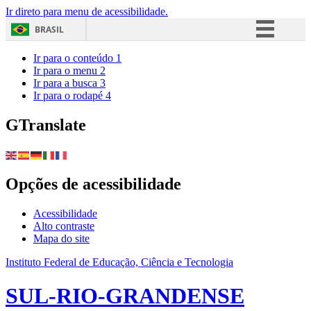
Ir direto para menu de acessibilidade.
BRASIL
Simplifique!
Ir para o conteúdo
1
Ir para o menu
2
Comunica BR
Ir para a busca
3
Ir para o rodapé
4
Participe
Acesso à informação
GTranslate
Legislação
Canais
Opções de acessibilidade
Acessibilidade
Alto contraste
Mapa do site
Instituto Federal de Educação, Ciência e Tecnologia
SUL-RIO-GRANDENSE