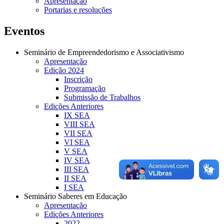
Apresentação
Portarias e resoluções
Eventos
Seminário de Empreendedorismo e Associativismo
Apresentação
Edição 2024
Inscrição
Programação
Submissão de Trabalhos
Edições Anteriores
IX SEA
VIII SEA
VII SEA
VI SEA
V SEA
IV SEA
III SEA
II SEA
I SEA
Seminário Saberes em Educação
Apresentação
Edições Anteriores
2022