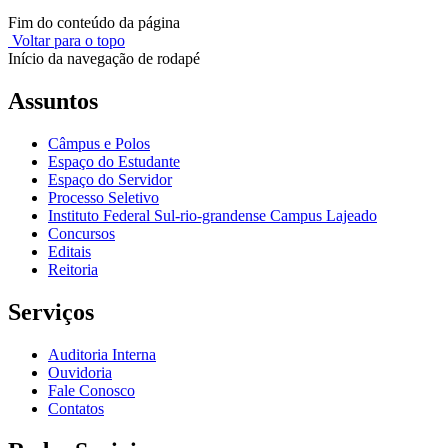
Fim do conteúdo da página
Voltar para o topo
Início da navegação de rodapé
Assuntos
Câmpus e Polos
Espaço do Estudante
Espaço do Servidor
Processo Seletivo
Instituto Federal Sul-rio-grandense Campus Lajeado
Concursos
Editais
Reitoria
Serviços
Auditoria Interna
Ouvidoria
Fale Conosco
Contatos