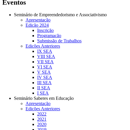
Eventos
Seminário de Empreendedorismo e Associativismo
Apresentação
Edição 2024
Inscrição
Programação
Submissão de Trabalhos
Edições Anteriores
IX SEA
VIII SEA
VII SEA
VI SEA
V SEA
IV SEA
III SEA
II SEA
I SEA
Seminário Saberes em Educação
Apresentação
Edições Anteriores
2022
2021
2020
2019