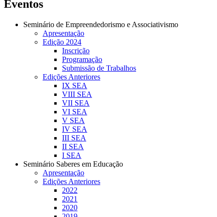
Eventos
Seminário de Empreendedorismo e Associativismo
Apresentação
Edição 2024
Inscrição
Programação
Submissão de Trabalhos
Edições Anteriores
IX SEA
VIII SEA
VII SEA
VI SEA
V SEA
IV SEA
III SEA
II SEA
I SEA
Seminário Saberes em Educação
Apresentação
Edições Anteriores
2022
2021
2020
2019