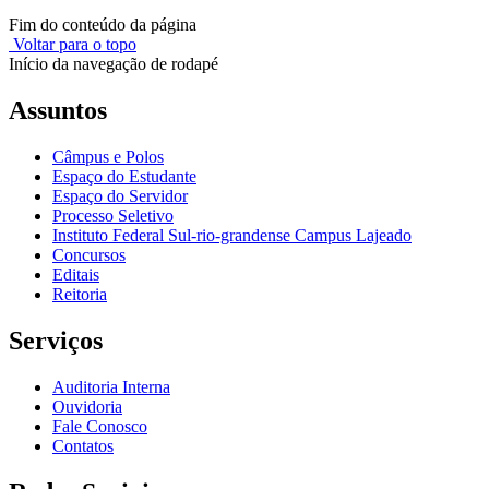
Fim do conteúdo da página
Voltar para o topo
Início da navegação de rodapé
Assuntos
Câmpus e Polos
Espaço do Estudante
Espaço do Servidor
Processo Seletivo
Instituto Federal Sul-rio-grandense Campus Lajeado
Concursos
Editais
Reitoria
Serviços
Auditoria Interna
Ouvidoria
Fale Conosco
Contatos