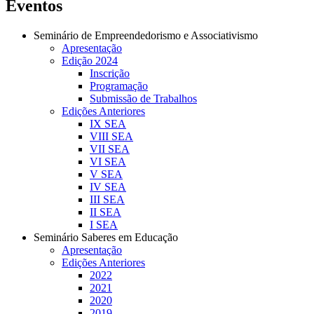
Eventos
Seminário de Empreendedorismo e Associativismo
Apresentação
Edição 2024
Inscrição
Programação
Submissão de Trabalhos
Edições Anteriores
IX SEA
VIII SEA
VII SEA
VI SEA
V SEA
IV SEA
III SEA
II SEA
I SEA
Seminário Saberes em Educação
Apresentação
Edições Anteriores
2022
2021
2020
2019