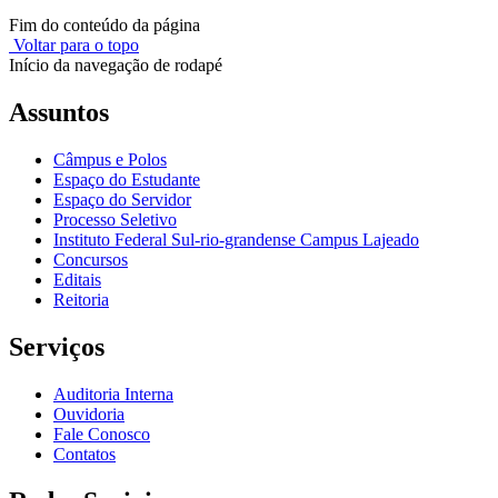
Fim do conteúdo da página
Voltar para o topo
Início da navegação de rodapé
Assuntos
Câmpus e Polos
Espaço do Estudante
Espaço do Servidor
Processo Seletivo
Instituto Federal Sul-rio-grandense Campus Lajeado
Concursos
Editais
Reitoria
Serviços
Auditoria Interna
Ouvidoria
Fale Conosco
Contatos