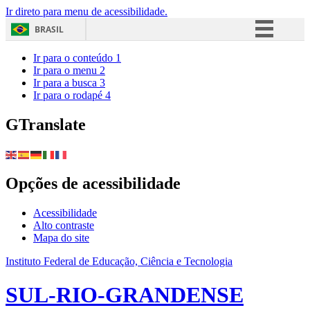
Ir direto para menu de acessibilidade.
BRASIL
Simplifique!
Ir para o conteúdo
1
Ir para o menu
2
Comunica BR
Ir para a busca
3
Ir para o rodapé
4
Participe
Acesso à informação
GTranslate
Legislação
Canais
Opções de acessibilidade
Acessibilidade
Alto contraste
Mapa do site
Instituto Federal de Educação, Ciência e Tecnologia
SUL-RIO-GRANDENSE