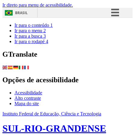
Ir direto para menu de acessibilidade.
BRASIL
Simplifique!
Ir para o conteúdo
1
Ir para o menu
2
Comunica BR
Ir para a busca
3
Ir para o rodapé
4
Participe
Acesso à informação
GTranslate
Legislação
Canais
Opções de acessibilidade
Acessibilidade
Alto contraste
Mapa do site
Instituto Federal de Educação, Ciência e Tecnologia
SUL-RIO-GRANDENSE