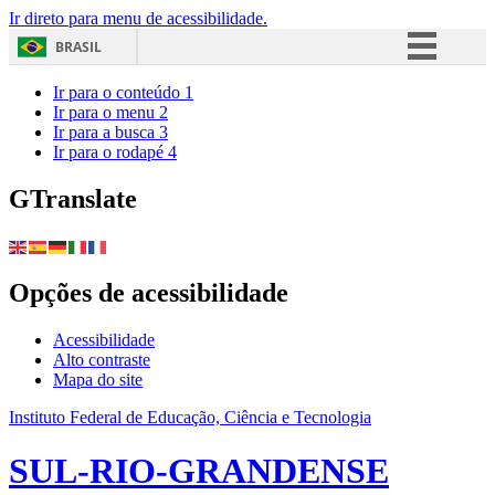
Ir direto para menu de acessibilidade.
BRASIL
Simplifique!
Ir para o conteúdo
1
Ir para o menu
2
Comunica BR
Ir para a busca
3
Ir para o rodapé
4
Participe
Acesso à informação
GTranslate
Legislação
Canais
Opções de acessibilidade
Acessibilidade
Alto contraste
Mapa do site
Instituto Federal de Educação, Ciência e Tecnologia
SUL-RIO-GRANDENSE