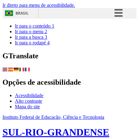
Ir direto para menu de acessibilidade.
BRASIL
Simplifique!
Ir para o conteúdo
1
Ir para o menu
2
Comunica BR
Ir para a busca
3
Ir para o rodapé
4
Participe
Acesso à informação
GTranslate
Legislação
Canais
Opções de acessibilidade
Acessibilidade
Alto contraste
Mapa do site
Instituto Federal de Educação, Ciência e Tecnologia
SUL-RIO-GRANDENSE