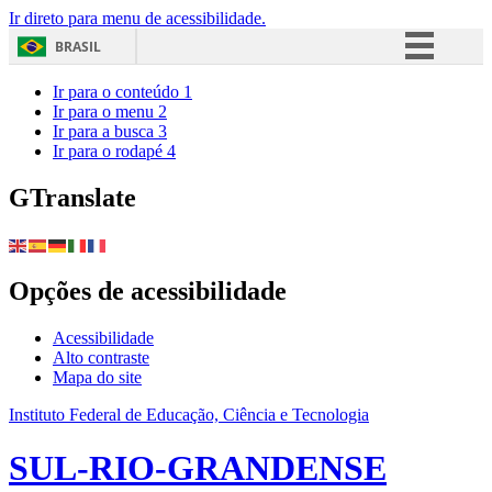
Ir direto para menu de acessibilidade.
BRASIL
Simplifique!
Ir para o conteúdo
1
Ir para o menu
2
Comunica BR
Ir para a busca
3
Ir para o rodapé
4
Participe
Acesso à informação
GTranslate
Legislação
Canais
Opções de acessibilidade
Acessibilidade
Alto contraste
Mapa do site
Instituto Federal de Educação, Ciência e Tecnologia
SUL-RIO-GRANDENSE