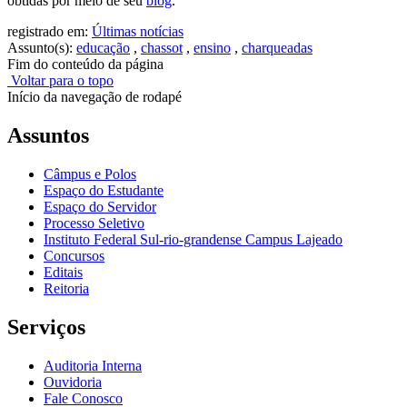
obtidas por meio de seu
blog
.
registrado em:
Últimas notícias
Assunto(s):
educação
,
chassot
,
ensino
,
charqueadas
Fim do conteúdo da página
Voltar para o topo
Início da navegação de rodapé
Assuntos
Câmpus e Polos
Espaço do Estudante
Espaço do Servidor
Processo Seletivo
Instituto Federal Sul-rio-grandense Campus Lajeado
Concursos
Editais
Reitoria
Serviços
Auditoria Interna
Ouvidoria
Fale Conosco