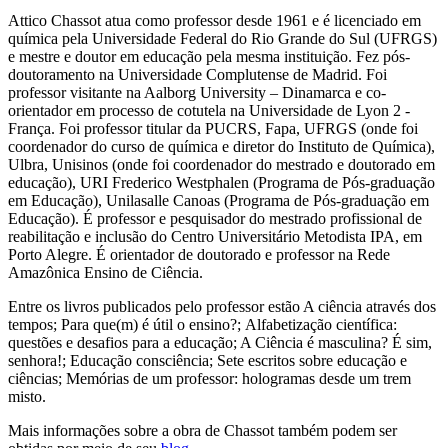
Attico Chassot atua como professor desde 1961 e é licenciado em
química pela Universidade Federal do Rio Grande do Sul (UFRGS)
e mestre e doutor em educação pela mesma instituição. Fez pós-
doutoramento na Universidade Complutense de Madrid. Foi
professor visitante na Aalborg University – Dinamarca e co-
orientador em processo de cotutela na Universidade de Lyon 2 -
França. Foi professor titular da PUCRS, Fapa, UFRGS (onde foi
coordenador do curso de química e diretor do Instituto de Química),
Ulbra, Unisinos (onde foi coordenador do mestrado e doutorado em
educação), URI Frederico Westphalen (Programa de Pós-graduação
em Educação), Unilasalle Canoas (Programa de Pós-graduação em
Educação). É professor e pesquisador do mestrado profissional de
reabilitação e inclusão do Centro Universitário Metodista IPA, em
Porto Alegre. É orientador de doutorado e professor na Rede
Amazônica Ensino de Ciência.
Entre os livros publicados pelo professor estão A ciência através dos
tempos; Para que(m) é útil o ensino?; Alfabetização científica:
questões e desafios para a educação; A Ciência é masculina? É sim,
senhora!; Educação consciência; Sete escritos sobre educação e
ciências; Memórias de um professor: hologramas desde um trem
misto.
Mais informações sobre a obra de Chassot também podem ser