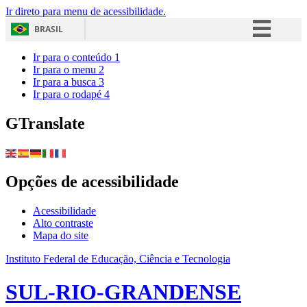
Ir direto para menu de acessibilidade.
BRASIL
Simplifique!
Ir para o conteúdo
1
Ir para o menu
2
Comunica BR
Ir para a busca
3
Ir para o rodapé
4
Participe
Acesso à informação
GTranslate
Legislação
Canais
Opções de acessibilidade
Acessibilidade
Alto contraste
Mapa do site
Instituto Federal de Educação, Ciência e Tecnologia
SUL-RIO-GRANDENSE