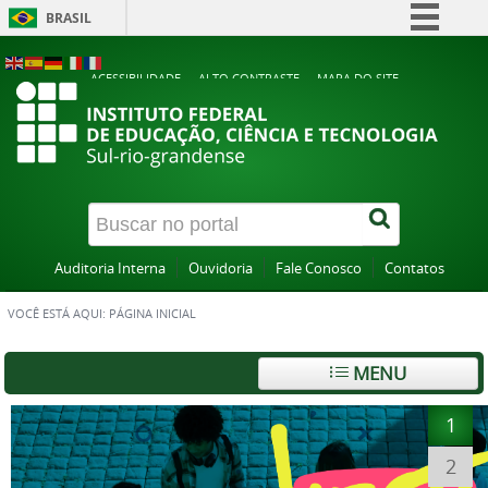
BRASIL
Simplifique!
ACESSIBILIDADE
ALTO CONTRASTE
MAPA DO SITE
Comunica BR
Participe
Acesso à informação
Legislação
Canais
Auditoria Interna
Ouvidoria
Fale Conosco
Contatos
VOCÊ ESTÁ AQUI:
PÁGINA INICIAL
MENU
1
2