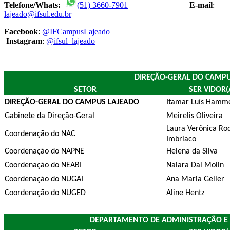
Telefone/Whats:
(51) 3660-7901
E-mail
:
lajeado@ifsul.edu.br
Facebook
:
@IFCampusLajeado
Instagram
:
@ifsul_lajeado
DIREÇÃO-GERAL DO CAMPU
SETOR
SER VIDOR(
DIREÇÃO-GERAL DO CAMPUS LAJEADO
Itamar Luís Hamm
Gabinete da Direção-Geral
Meirelis Oliveira
Laura Verônica Ro
Coordenação do NAC
Imbriaco
Coordenação do NAPNE
Helena da Silva
Coordenação do NEABI
Naiara Dal Molin
Coordenação do NUGAI
Ana Maria Geller
Coordenação do NUGED
Aline Hentz
DEPARTAMENTO DE ADMINISTRAÇÃO E