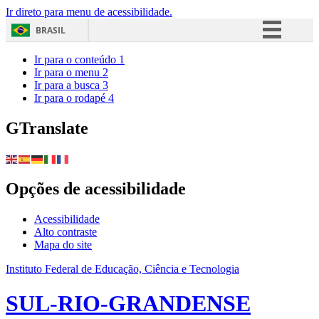
Ir direto para menu de acessibilidade.
BRASIL
Simplifique!
Ir para o conteúdo
1
Ir para o menu
2
Comunica BR
Ir para a busca
3
Ir para o rodapé
4
Participe
Acesso à informação
GTranslate
Legislação
Canais
Opções de acessibilidade
Acessibilidade
Alto contraste
Mapa do site
Instituto Federal de Educação, Ciência e Tecnologia
SUL-RIO-GRANDENSE