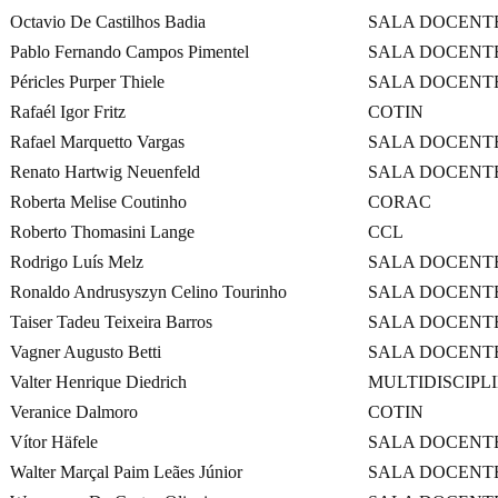
Octavio De Castilhos Badia
SALA DOCENT
Pablo Fernando Campos Pimentel
SALA DOCENT
Péricles Purper Thiele
SALA DOCENT
Rafaél Igor Fritz
COTIN
Rafael Marquetto Vargas
SALA DOCENT
Renato Hartwig Neuenfeld
SALA DOCENT
Roberta Melise Coutinho
CORAC
Roberto Thomasini Lange
CCL
Rodrigo Luís Melz
SALA DOCENT
Ronaldo Andrusyszyn Celino Tourinho
SALA DOCENT
Taiser Tadeu Teixeira Barros
SALA DOCENT
Vagner Augusto Betti
SALA DOCENT
Valter Henrique Diedrich
MULTIDISCIPL
Veranice Dalmoro
COTIN
Vítor Häfele
SALA DOCENT
Walter Marçal Paim Leães Júnior
SALA DOCENT