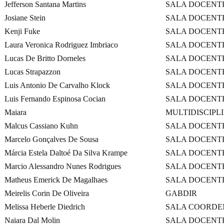
Jefferson Santana Martins
SALA DOCENT
Josiane Stein
SALA DOCENT
Kenji Fuke
SALA DOCENT
Laura Veronica Rodriguez Imbriaco
SALA DOCENT
Lucas De Britto Dorneles
SALA DOCENT
Lucas Strapazzon
SALA DOCENT
Luis Antonio De Carvalho Klock
SALA DOCENT
Luis Fernando Espinosa Cocian
SALA DOCENT
Maiara
MULTIDISCIPL
Malcus Cassiano Kuhn
SALA DOCENT
Marcelo Gonçalves De Sousa
SALA DOCENT
Márcia Estela Daltoé Da Silva Krampe
SALA DOCENT
Marcio Alessandro Nunes Rodrigues
SALA DOCENT
Matheus Emerick De Magalhaes
SALA DOCENT
Meirelis Corin De Oliveira
GABDIR
Melissa Heberle Diedrich
SALA COORD
Naiara Dal Molin
SALA DOCENT