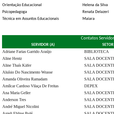
Orientação Educacional
Helena da Silva
Psicopedagoga
Renata Delazeri
Técnica em Assuntos Educacionais
Maiara
Contatos Servido
SERVIDOR (A)
SETOR
Adriane Farias Garrido Araújo
BIBLIOTECA
Aline Hentz
SALA DOCENT
Aline Thaís Käfer
SALA DOCENT
Aluísio Do Nascimento Wrasse
SALA DOCENT
Amanda Oliveira Ramadam
SALA DOCENT
Amílcar Cardoso Vilaça De Freitas
DEPEX
Ana Maria Geller
SALA DOCENT
Anderson Tres
SALA DOCENT
André Miguel Nicolini
SALA DOCENT
Anieli Ebling Bulé
SALA DOCENT