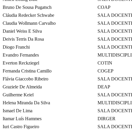
Bruno De Sousa Pugatsch
COAP
Cláudia Redecker Schwabe
SALA DOCENT
Claudia Wollmann Carvalho
SALA DOCENT
Daniel Weiss E Silva
SALA DOCENT
Deivis Terris Da Rosa
SALA DOCENT
Diogo Franchi
SALA DOCENT
Evandro Fernandes
MULTIDISCIPL
Everton Reckziegel
COTIN
Fernanda Cristina Camillo
COGEP
Flávia Giaccobo Ribeiro
SALA DOCENT
Graziele De Almeida
DEAP
Guilherme Keiel
SALA DOCENT
Helena Miranda Da Silva
MULTIDISCIPL
Ismael De Lima
SALA DOCENT
Itamar Luís Hammes
DIRGER
Iuri Castro Figueiro
SALA DOCENT