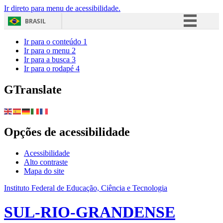
Ir direto para menu de acessibilidade.
BRASIL
Simplifique!
Ir para o conteúdo
1
Ir para o menu
2
Comunica BR
Ir para a busca
3
Ir para o rodapé
4
Participe
Acesso à informação
GTranslate
Legislação
Canais
Opções de acessibilidade
Acessibilidade
Alto contraste
Mapa do site
Instituto Federal de Educação, Ciência e Tecnologia
SUL-RIO-GRANDENSE