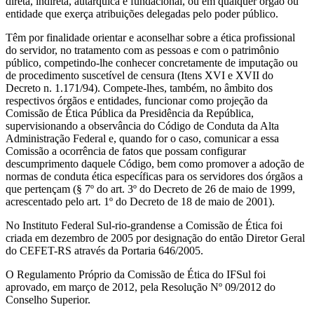
direta, indireta, autárquica e fundacional, ou em qualquer órgão ou
entidade que exerça atribuições delegadas pelo poder público.
Têm por finalidade orientar e aconselhar sobre a ética profissional
do servidor, no tratamento com as pessoas e com o patrimônio
público, competindo-lhe conhecer concretamente de imputação ou
de procedimento suscetível de censura (Itens XVI e XVII do
Decreto n. 1.171/94). Compete-lhes, também, no âmbito dos
respectivos órgãos e entidades, funcionar como projeção da
Comissão de Ética Pública da Presidência da República,
supervisionando a observância do Código de Conduta da Alta
Administração Federal e, quando for o caso, comunicar a essa
Comissão a ocorrência de fatos que possam configurar
descumprimento daquele Código, bem como promover a adoção de
normas de conduta ética específicas para os servidores dos órgãos a
que pertençam (§ 7º do art. 3º do Decreto de 26 de maio de 1999,
acrescentado pelo art. 1º do Decreto de 18 de maio de 2001).
No Instituto Federal Sul-rio-grandense a Comissão de Ética foi
criada em dezembro de 2005 por designação do então Diretor Geral
do CEFET-RS através da Portaria 646/2005.
O Regulamento Próprio da Comissão de Ética do IFSul foi
aprovado, em março de 2012, pela Resolução Nº 09/2012 do
Conselho Superior.