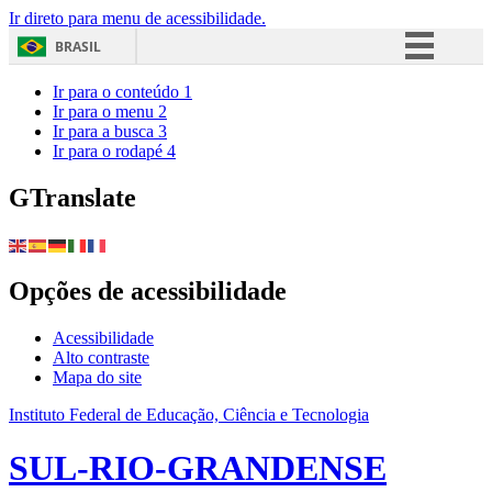
Ir direto para menu de acessibilidade.
BRASIL
Simplifique!
Ir para o conteúdo
1
Ir para o menu
2
Comunica BR
Ir para a busca
3
Ir para o rodapé
4
Participe
Acesso à informação
GTranslate
Legislação
Canais
Opções de acessibilidade
Acessibilidade
Alto contraste
Mapa do site
Instituto Federal de Educação, Ciência e Tecnologia
SUL-RIO-GRANDENSE