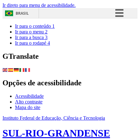
Ir direto para menu de acessibilidade.
BRASIL
Simplifique!
Ir para o conteúdo
1
Ir para o menu
2
Comunica BR
Ir para a busca
3
Ir para o rodapé
4
Participe
Acesso à informação
GTranslate
Legislação
Canais
Opções de acessibilidade
Acessibilidade
Alto contraste
Mapa do site
Instituto Federal de Educação, Ciência e Tecnologia
SUL-RIO-GRANDENSE