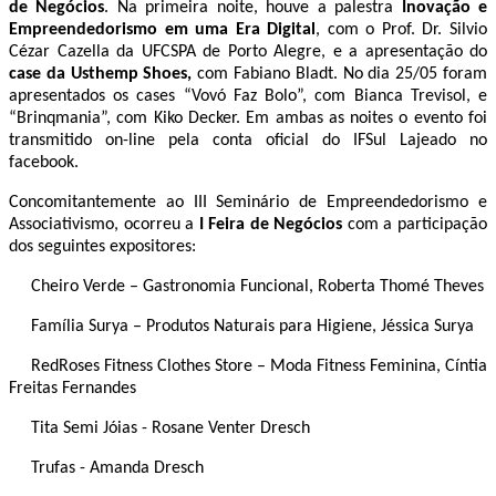
de Negócios
. Na primeira noite, houve a palestra
Inovação e
Empreendedorismo em uma Era Digital
, com o Prof. Dr. Silvio
Cézar Cazella da UFCSPA de Porto Alegre, e a apresentação do
case da Usthemp Shoes,
com Fabiano Bladt. No dia 25/05 foram
apresentados os cases “Vovó Faz Bolo”, com Bianca Trevisol, e
“Brinqmania”, com Kiko Decker. Em ambas as noites o evento foi
transmitido on-line pela conta oficial do IFSul Lajeado no
facebook.
Concomitantemente ao III Seminário de Empreendedorismo e
Associativismo, ocorreu a
I Feira de Negócios
com a participação
dos seguintes expositores:
Cheiro Verde – Gastronomia Funcional, Roberta Thomé Theves
Família Surya – Produtos Naturais para Higiene, Jéssica Surya
RedRoses Fitness Clothes Store – Moda Fitness Feminina, Cíntia
Freitas Fernandes
Tita Semi Jóias - Rosane Venter Dresch
Trufas - Amanda Dresch