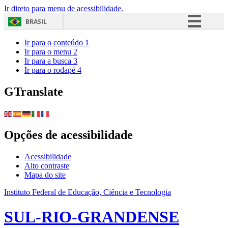
Ir direto para menu de acessibilidade.
BRASIL
Simplifique!
Ir para o conteúdo
1
Ir para o menu
2
Comunica BR
Ir para a busca
3
Ir para o rodapé
4
Participe
Acesso à informação
GTranslate
Legislação
Canais
Opções de acessibilidade
Acessibilidade
Alto contraste
Mapa do site
Instituto Federal de Educação, Ciência e Tecnologia
SUL-RIO-GRANDENSE