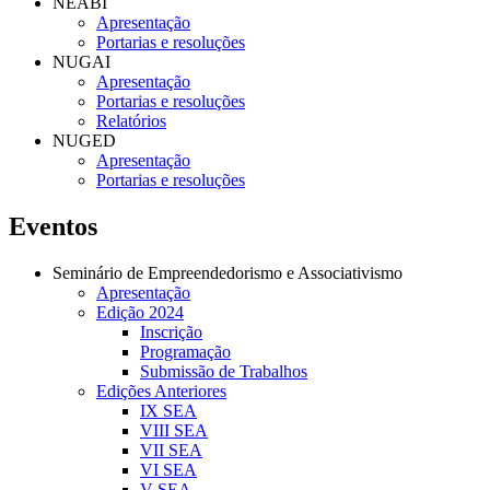
NEABI
Apresentação
Portarias e resoluções
NUGAI
Apresentação
Portarias e resoluções
Relatórios
NUGED
Apresentação
Portarias e resoluções
Eventos
Seminário de Empreendedorismo e Associativismo
Apresentação
Edição 2024
Inscrição
Programação
Submissão de Trabalhos
Edições Anteriores
IX SEA
VIII SEA
VII SEA
VI SEA
V SEA