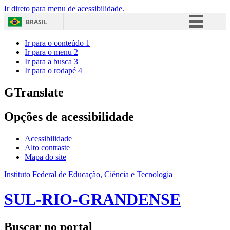
Ir direto para menu de acessibilidade.
BRASIL
Simplifique!
Ir para o conteúdo
1
Ir para o menu
2
Comunica BR
Ir para a busca
3
Ir para o rodapé
4
Participe
Acesso à informação
GTranslate
Legislação
Opções de acessibilidade
Canais
Acessibilidade
Alto contraste
Mapa do site
Instituto Federal de Educação, Ciência e Tecnologia
SUL-RIO-GRANDENSE
Buscar no portal