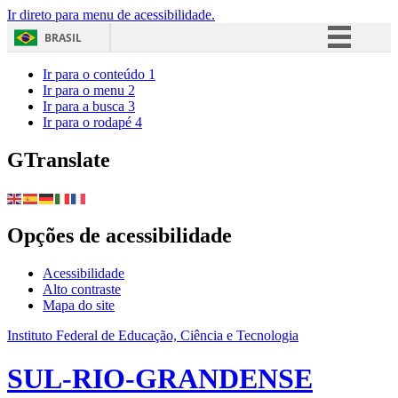
Ir direto para menu de acessibilidade.
BRASIL
Simplifique!
Ir para o conteúdo
1
Ir para o menu
2
Comunica BR
Ir para a busca
3
Ir para o rodapé
4
Participe
Acesso à informação
GTranslate
Legislação
Canais
Opções de acessibilidade
Acessibilidade
Alto contraste
Mapa do site
Instituto Federal de Educação, Ciência e Tecnologia
SUL-RIO-GRANDENSE