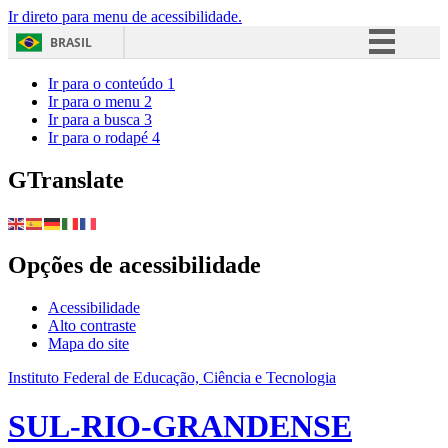
Ir direto para menu de acessibilidade.
BRASIL
Simplifique!
Ir para o conteúdo
1
Ir para o menu
2
Comunica BR
Ir para a busca
3
Ir para o rodapé
4
Participe
Acesso à informação
GTranslate
Legislação
Canais
Opções de acessibilidade
Acessibilidade
Alto contraste
Mapa do site
Instituto Federal de Educação, Ciência e Tecnologia
SUL-RIO-GRANDENSE