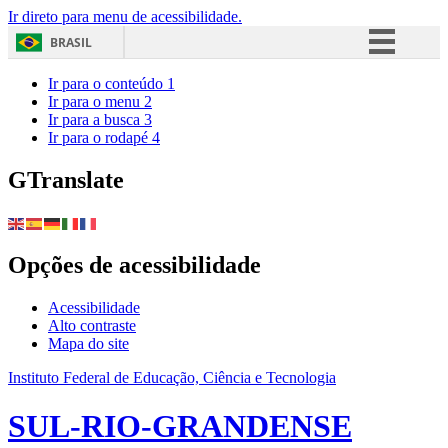
Ir direto para menu de acessibilidade.
BRASIL
Simplifique!
Ir para o conteúdo
1
Ir para o menu
2
Comunica BR
Ir para a busca
3
Ir para o rodapé
4
Participe
Acesso à informação
GTranslate
Legislação
Canais
Opções de acessibilidade
Acessibilidade
Alto contraste
Mapa do site
Instituto Federal de Educação, Ciência e Tecnologia
SUL-RIO-GRANDENSE