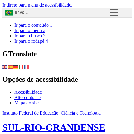
Ir direto para menu de acessibilidade.
BRASIL
Simplifique!
Ir para o conteúdo
1
Ir para o menu
2
Comunica BR
Ir para a busca
3
Ir para o rodapé
4
Participe
Acesso à informação
GTranslate
Legislação
Canais
Opções de acessibilidade
Acessibilidade
Alto contraste
Mapa do site
Instituto Federal de Educação, Ciência e Tecnologia
SUL-RIO-GRANDENSE