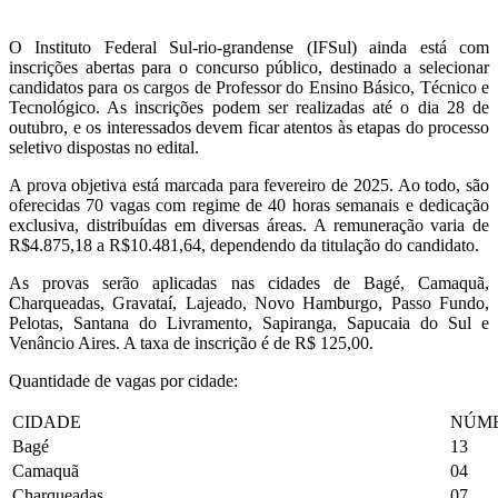
O Instituto Federal Sul-rio-grandense (IFSul) ainda está com
inscrições abertas para o concurso público, destinado a selecionar
candidatos para os cargos de Professor do Ensino Básico, Técnico e
Tecnológico. As inscrições podem ser realizadas até o dia 28 de
outubro, e os interessados devem ficar atentos às etapas do processo
seletivo dispostas no edital.
A prova objetiva está marcada para fevereiro de 2025. Ao todo, são
oferecidas 70 vagas com regime de 40 horas semanais e dedicação
exclusiva, distribuídas em diversas áreas. A remuneração varia de
R$4.875,18 a R$10.481,64, dependendo da titulação do candidato.
As provas serão aplicadas nas cidades de Bagé, Camaquã,
Charqueadas, Gravataí, Lajeado, Novo Hamburgo, Passo Fundo,
Pelotas, Santana do Livramento, Sapiranga, Sapucaia do Sul e
Venâncio Aires. A taxa de inscrição é de R$ 125,00.
Quantidade de vagas por cidade:
CIDADE
NÚME
Bagé
13
Camaquã
04
Charqueadas
07