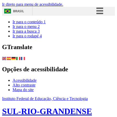
Ir direto para menu de acessibilidade.
BRASIL
Simplifique!
Ir para o conteúdo
1
Ir para o menu
2
Comunica BR
Ir para a busca
3
Ir para o rodapé
4
Participe
Acesso à informação
GTranslate
Legislação
Canais
Opções de acessibilidade
Acessibilidade
Alto contraste
Mapa do site
Instituto Federal de Educação, Ciência e Tecnologia
SUL-RIO-GRANDENSE