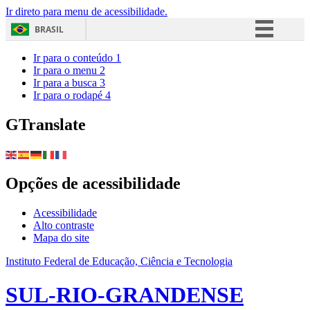
Ir direto para menu de acessibilidade.
BRASIL
Simplifique!
Ir para o conteúdo
1
Ir para o menu
2
Comunica BR
Ir para a busca
3
Ir para o rodapé
4
Participe
Acesso à informação
GTranslate
Legislação
Canais
Opções de acessibilidade
Acessibilidade
Alto contraste
Mapa do site
Instituto Federal de Educação, Ciência e Tecnologia
SUL-RIO-GRANDENSE