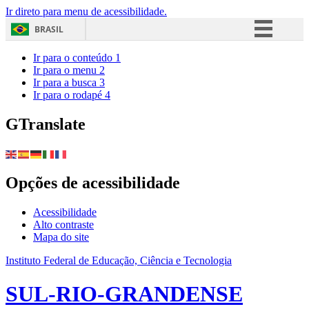
Ir direto para menu de acessibilidade.
BRASIL
Simplifique!
Ir para o conteúdo
1
Ir para o menu
2
Comunica BR
Ir para a busca
3
Ir para o rodapé
4
Participe
Acesso à informação
GTranslate
Legislação
Canais
Opções de acessibilidade
Acessibilidade
Alto contraste
Mapa do site
Instituto Federal de Educação, Ciência e Tecnologia
SUL-RIO-GRANDENSE