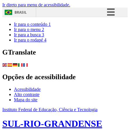
Ir direto para menu de acessibilidade.
BRASIL
Simplifique!
Ir para o conteúdo
1
Ir para o menu
2
Comunica BR
Ir para a busca
3
Ir para o rodapé
4
Participe
Acesso à informação
GTranslate
Legislação
Canais
Opções de acessibilidade
Acessibilidade
Alto contraste
Mapa do site
Instituto Federal de Educação, Ciência e Tecnologia
SUL-RIO-GRANDENSE