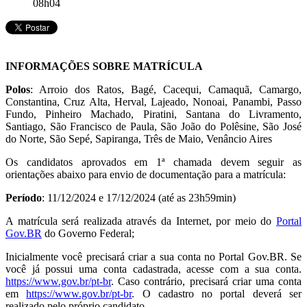
08h04
INFORMAÇÕES SOBRE MATRÍCULA
Polos
: Arroio dos Ratos, Bagé, Cacequi, Camaquã, Camargo,
Constantina, Cruz Alta, Herval, Lajeado, Nonoai, Panambi, Passo
Fundo, Pinheiro Machado, Piratini, Santana do Livramento,
Santiago, São Francisco de Paula, São João do Polêsine, São José
do Norte, São Sepé, Sapiranga, Três de Maio, Venâncio Aires
Os candidatos aprovados em 1ª chamada devem seguir as
orientações abaixo para envio de documentação para a matrícula:
Período
: 11/12/2024 e 17/12/2024 (até as 23h59min)
A matrícula será realizada através da Internet, por meio do
Portal
Gov.BR
do Governo Federal;
Inicialmente você precisará criar a sua conta no Portal Gov.BR. Se
você já possui uma conta cadastrada, acesse com a sua conta.
https://www.gov.br/pt-br
. Caso contrário, precisará criar uma conta
em
https://www.gov.br/pt-br
. O cadastro no portal deverá ser
realizado pelo próprio candidato.