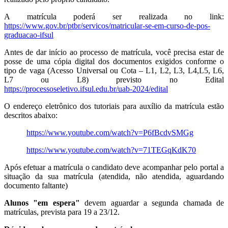
A matrícula poderá ser realizada no link:
https://www.gov.br/ptbr/servicos/matricular-se-em-curso-de-pos-
graduacao-ifsul
Antes de dar início ao processo de matrícula, você precisa estar de
posse de uma cópia digital dos documentos exigidos conforme o
tipo de vaga (Acesso Universal ou Cota – L1, L2, L3, L4,L5, L6,
L7 ou L8) previsto no Edital
https://processoseletivo.ifsul.edu.br/uab-2024/edital
O endereço eletrônico dos tutoriais para auxílio da matrícula estão
descritos abaixo:
https://www.youtube.com/watch?v=P6fBcdvSMGg
https://www.youtube.com/watch?v=71TEGqKdK70
Após efetuar a matrícula o candidato deve acompanhar pelo portal a
situação da sua matrícula (atendida, não atendida, aguardando
documento faltante)
Alunos "em espera"
devem aguardar a segunda chamada de
matrículas, prevista para 19 a 23/12.