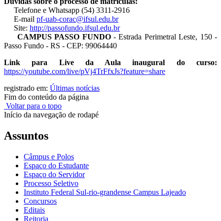
Dúvidas sobre o processo de matrículas:
Telefone e Whatsapp (54) 3311-2916
E-mail
pf-uab-corac@ifsul.edu.br
Site:
http://passofundo.ifsul.edu.br
CAMPUS PASSO FUNDO
- Estrada Perimetral Leste, 150 -
Passo Fundo - RS - CEP: 99064440
Link para Live da Aula inaugural do curso:
https://youtube.com/live/pVj4TrFfxJs?feature=share
registrado em:
Últimas notícias
Fim do conteúdo da página
Voltar para o topo
Início da navegação de rodapé
Assuntos
Câmpus e Polos
Espaço do Estudante
Espaço do Servidor
Processo Seletivo
Instituto Federal Sul-rio-grandense Campus Lajeado
Concursos
Editais
Reitoria