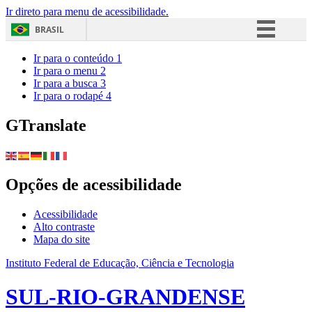
Ir direto para menu de acessibilidade.
BRASIL
Simplifique!
Ir para o conteúdo
1
Ir para o menu
2
Comunica BR
Ir para a busca
3
Ir para o rodapé
4
Participe
Acesso à informação
GTranslate
Legislação
Canais
Opções de acessibilidade
Acessibilidade
Alto contraste
Mapa do site
Instituto Federal de Educação, Ciência e Tecnologia
SUL-RIO-GRANDENSE