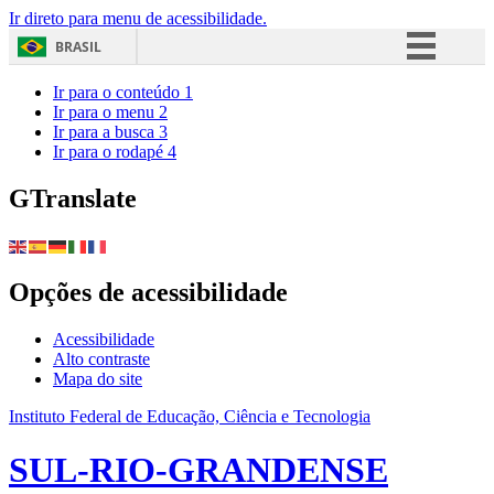
Ir direto para menu de acessibilidade.
BRASIL
Simplifique!
Ir para o conteúdo
1
Ir para o menu
2
Comunica BR
Ir para a busca
3
Ir para o rodapé
4
Participe
Acesso à informação
GTranslate
Legislação
Canais
Opções de acessibilidade
Acessibilidade
Alto contraste
Mapa do site
Instituto Federal de Educação, Ciência e Tecnologia
SUL-RIO-GRANDENSE