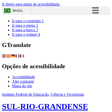
Ir direto para menu de acessibilidade.
BRASIL
Simplifique!
Ir para o conteúdo
1
Ir para o menu
2
Comunica BR
Ir para a busca
3
Ir para o rodapé
4
Participe
Acesso à informação
GTranslate
Legislação
Canais
Opções de acessibilidade
Acessibilidade
Alto contraste
Mapa do site
Instituto Federal de Educação, Ciência e Tecnologia
SUL-RIO-GRANDENSE