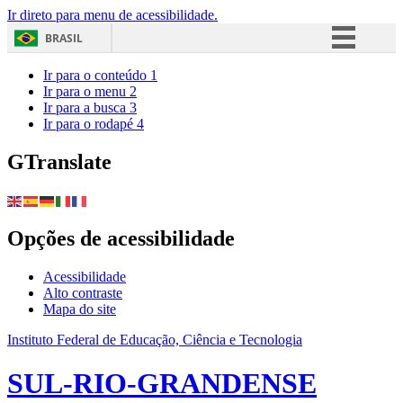
Ir direto para menu de acessibilidade.
BRASIL
Simplifique!
Ir para o conteúdo
1
Ir para o menu
2
Comunica BR
Ir para a busca
3
Ir para o rodapé
4
Participe
Acesso à informação
GTranslate
Legislação
Canais
Opções de acessibilidade
Acessibilidade
Alto contraste
Mapa do site
Instituto Federal de Educação, Ciência e Tecnologia
SUL-RIO-GRANDENSE