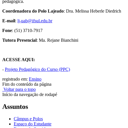
pedagógica.
Coordenadora do Polo Lajeado
: Dra. Melissa Heberle Diedrich
E-mail
:
lj-uab@ifsul.edu.br
Fone
: (51) 3710-7917
Tutora Presencial
: Ma. Rejane Bianchini
ACESSE AQUI:
-
Projeto Pedagógico do Curso (PPC)
registrado em:
Ensino
Fim do conteúdo da página
Voltar para o topo
Início da navegação de rodapé
Assuntos
Câmpus e Polos
Espaço do Estudante