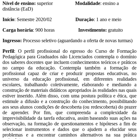
Nível de ensino:
superior
Modalidade
: ensino a
distância (EaD)
Início
: Semestre 2020/02
Duração
: 1 ano e meio
Carga horária
: 900 horas
Investimento:
gratuito
Ingresso:
Processo seletivo (aguardando a oferta de novas turmas)
Perfil
: O perfil profissional do egresso do Curso de Formação
Pedagógica para Graduados não Licenciados contempla o domínio
dos saberes docentes que incluem conhecimentos teóricos e práticos
no campo da educação. Contempla também a formação de
profissional capaz de criar e produzir propostas educativas, no
universo da educação profissional, em diferentes realidades
escolares, trabalhando coletivamente, elaborando e mediando a
construção de materiais didáticos apropriados às realidades nas quais
estiver inserido. Além disso, com uma postura política e ética, que
estimule a difusão e a construção do conhecimento, possibilitando
aos seus alunos condições de descoberta (ou redescoberta) do prazer
de aprender. Por fim, que compreenda a complexidade da
imprevisibilidade da tarefa educativa, assim baseando suas ações na
observação, na formação de questionamentos e hipóteses a fim de
selecionar instrumentos e dados que o ajudem a elucidar seus
problemas e a encontrar caminhos alternativos na sua prática