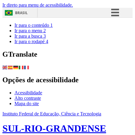
Ir direto para menu de acessibilidade.
BRASIL
Simplifique!
Ir para o conteúdo
1
Ir para o menu
2
Comunica BR
Ir para a busca
3
Ir para o rodapé
4
Participe
Acesso à informação
GTranslate
Legislação
Canais
Opções de acessibilidade
Acessibilidade
Alto contraste
Mapa do site
Instituto Federal de Educação, Ciência e Tecnologia
SUL-RIO-GRANDENSE