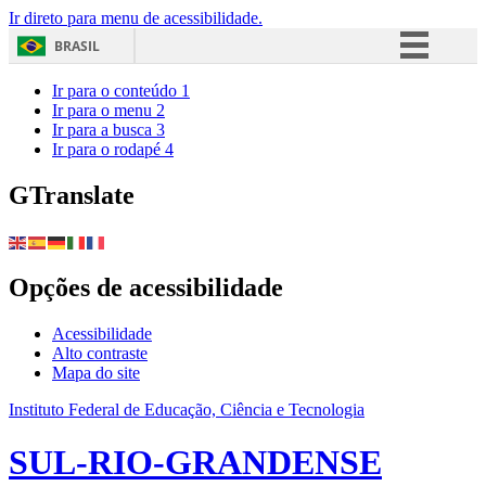
Ir direto para menu de acessibilidade.
BRASIL
Simplifique!
Ir para o conteúdo
1
Ir para o menu
2
Comunica BR
Ir para a busca
3
Ir para o rodapé
4
Participe
Acesso à informação
GTranslate
Legislação
Canais
Opções de acessibilidade
Acessibilidade
Alto contraste
Mapa do site
Instituto Federal de Educação, Ciência e Tecnologia
SUL-RIO-GRANDENSE