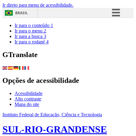
Ir direto para menu de acessibilidade.
BRASIL
Simplifique!
Ir para o conteúdo
1
Ir para o menu
2
Comunica BR
Ir para a busca
3
Ir para o rodapé
4
Participe
Acesso à informação
GTranslate
Legislação
Canais
Opções de acessibilidade
Acessibilidade
Alto contraste
Mapa do site
Instituto Federal de Educação, Ciência e Tecnologia
SUL-RIO-GRANDENSE