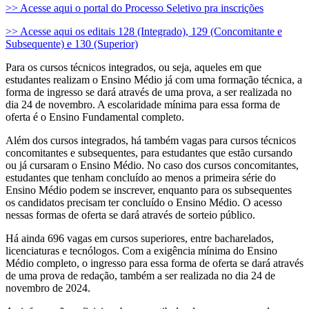
>> Acesse aqui o portal do Processo Seletivo pra inscrições
>> Acesse aqui os editais 128 (Integrado), 129 (Concomitante e
Subsequente) e 130 (Superior)
Para os cursos técnicos integrados, ou seja, aqueles em que
estudantes realizam o Ensino Médio já com uma formação técnica, a
forma de ingresso se dará através de uma prova, a ser realizada no
dia 24 de novembro. A escolaridade mínima para essa forma de
oferta é o Ensino Fundamental completo.
Além dos cursos integrados, há também vagas para cursos técnicos
concomitantes e subsequentes, para estudantes que estão cursando
ou já cursaram o Ensino Médio. No caso dos cursos concomitantes,
estudantes que tenham concluído ao menos a primeira série do
Ensino Médio podem se inscrever, enquanto para os subsequentes
os candidatos precisam ter concluído o Ensino Médio. O acesso
nessas formas de oferta se dará através de sorteio público.
Há ainda 696 vagas em cursos superiores, entre bacharelados,
licenciaturas e tecnólogos. Com a exigência mínima do Ensino
Médio completo, o ingresso para essa forma de oferta se dará através
de uma prova de redação, também a ser realizada no dia 24 de
novembro de 2024.